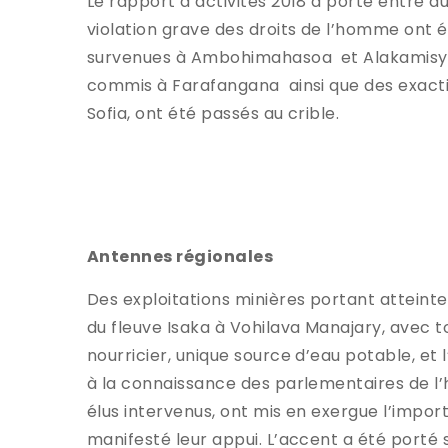
Le rapport d’activités 2018 a porté entre au
violation grave des droits de l’homme ont é
survenues à Ambohimahasoa et Alakamisy Am
commis à Farafangana ainsi que des exactio
Sofia, ont été passés au crible.
Antennes régionales
Des exploitations minières portant atteinte 
du fleuve Isaka à Vohilava Manajary, avec t
nourricier, unique source d’eau potable, et 
à la connaissance des parlementaires de l’h
élus intervenus, ont mis en exergue l’impor
manifesté leur appui. L’accent a été porté s