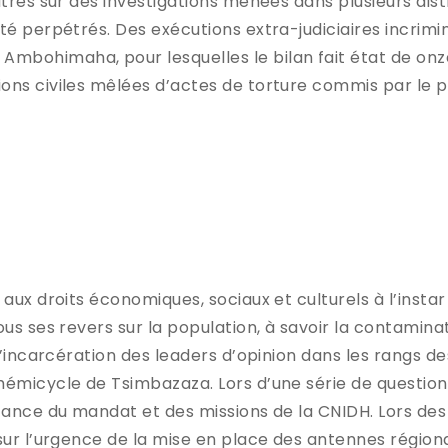
tres sur des investigations menées dans plusieurs dist
té perpétrés. Des exécutions extra-judiciaires incrimi
bohimaha, pour lesquelles le bilan fait état de onze
ns civiles mêlées d’actes de torture commis par le p
aux droits économiques, sociaux et culturels à l’instar
ous ses revers sur la population, à savoir la contamin
l’incarcération des leaders d’opinion dans les rangs de
émicycle de Tsimbazaza. Lors d’une série de questions
tance du mandat et des missions de la CNIDH. Lors des 
ur l’urgence de la mise en place des antennes régionale