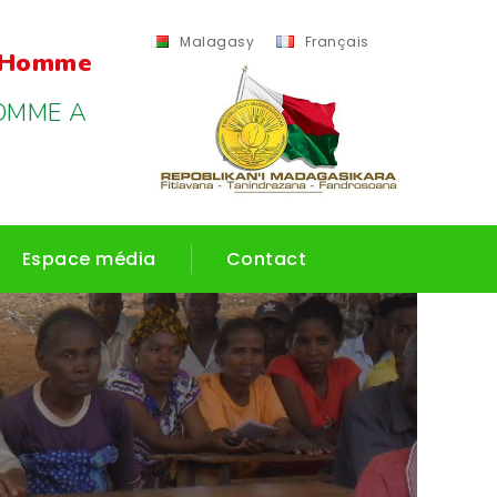
Malagasy
Français
l'Homme
OMME A
Espace média
Contact