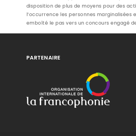
disposition de plus de moyens pour des acti
l’occurrence les personnes marginalisées et
emboîté le pas vers un concours engagé de
PARTENAIRE