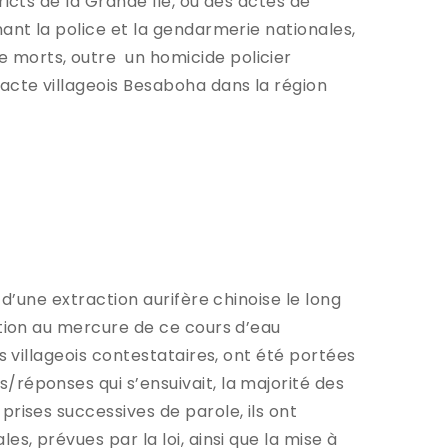
ricts de la Grande île, où des actes de
nant la police et la gendarmerie nationales,
 morts, outre un homicide policier
acte villageois Besaboha dans la région
 d’une extraction aurifère chinoise le long
ation au mercure de ce cours d’eau
s villageois contestataires, ont été portées
/réponses qui s’ensuivait, la majorité des
prises successives de parole, ils ont
s, prévues par la loi, ainsi que la mise à